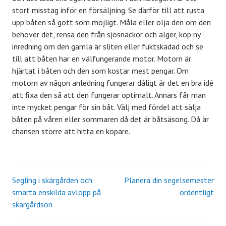
stort misstag inför en försäljning. Se därför till att rusta
upp båten så gott som möjligt. Måla eller olja den om den
behöver det, rensa den från sjösnäckor och alger, köp ny
inredning om den gamla är sliten eller fuktskadad och se
till att båten har en välfungerande motor. Motorn är
hjärtat i båten och den som kostar mest pengar. Om
motorn av någon anledning fungerar dåligt är det en bra idé
att fixa den så att den fungerar optimalt. Annars får man
inte mycket pengar för sin båt. Välj med fördel att sälja
båten på våren eller sommaren då det är båtsäsong. Då är
chansen större att hitta en köpare.
Segling i skärgården och
Planera din segelsemester
Inläggsnavigering
smarta enskilda avlopp på
ordentligt
skärgårdsön