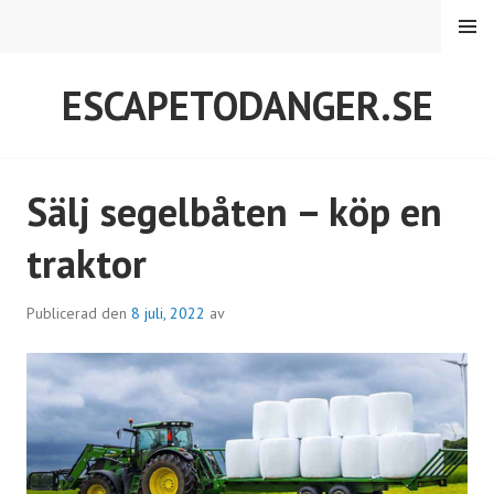
Hoppa
MENY
till
innehåll
ESCAPETODANGER.SE
Sälj segelbåten – köp en
traktor
Publicerad den
8 juli, 2022
av