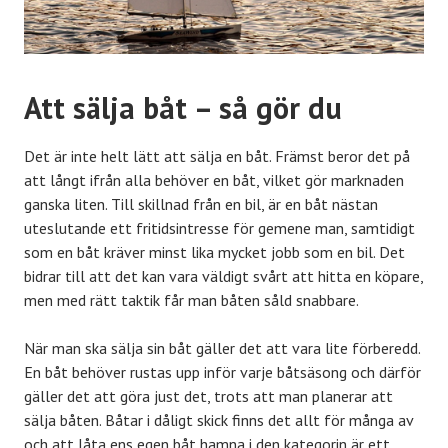
Att sälja båt – så gör du
Det är inte helt lätt att sälja en båt. Främst beror det på
att långt ifrån alla behöver en båt, vilket gör marknaden
ganska liten. Till skillnad från en bil, är en båt nästan
uteslutande ett fritidsintresse för gemene man, samtidigt
som en båt kräver minst lika mycket jobb som en bil. Det
bidrar till att det kan vara väldigt svårt att hitta en köpare,
men med rätt taktik får man båten såld snabbare.
När man ska sälja sin båt gäller det att vara lite förberedd.
En båt behöver rustas upp inför varje båtsäsong och därför
gäller det att göra just det, trots att man planerar att
sälja båten. Båtar i dåligt skick finns det allt för många av
och att låta ens egen båt hamna i den kategorin är ett